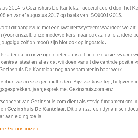
tus 2014 is Gezinshuis De Kantelaar gecertificeerd door het 
08 en vanaf augustus 2017 op basis van ISO9001/2015.
ordt dit aangevuld met een kwaliteitssysteem waardoor we alti
en (voor onszelf, onze medewerkers maar ook aan alle andere b
 jeugdige zelf en meer) zijn hier ook op ingesteld.
tskader dat in onze ogen beter aansluit bij onze visie, waarin 
centraal staat en alles dat wij doen vanuit die centrale positie
 Gezinshuis De Kantelaar nog transparanter in haar werk.
ebben we onze eigen methoden. Bijv. werkoverleg, hulpverlen
ngsgesprekken, jaargesprek met Gezinshuis.com enz.
itsconcept van Gezinshuis.com dient als stevig fundament om in
nen
Gezinshuis De Kantelaar.
Dit plan zal een dynamisch docum
r aanleiding toe is.
erk Gezinshuizen.