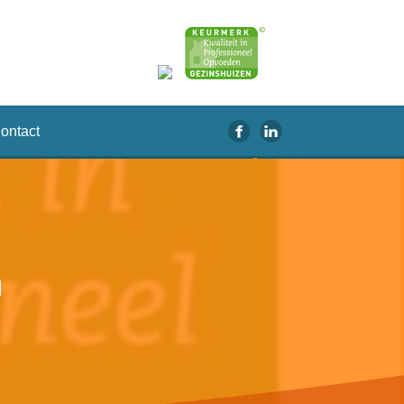
ontact
n