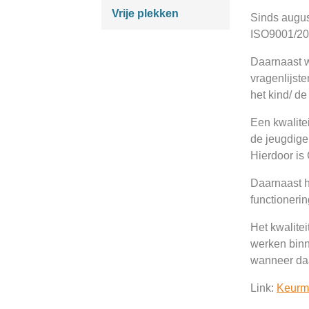
Vrije plekken
Sinds augus
ISO9001/20
Daarnaast w
vragenlijst
het kind/ de
Een kwalitei
de jeugdige 
Hierdoor is
Daarnaast h
functioneri
Het kwalite
werken bin
wanneer daa
Link:
Keurm