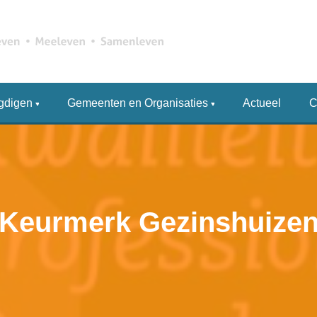
gdigen
Gemeenten en Organisaties
Actueel
C
Keurmerk Gezinshuize