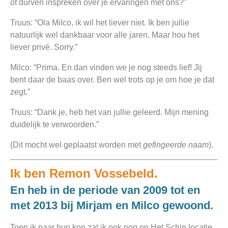
of durven inspreken over je ervaringen met ons?”
Truus: “Ola Milco, ik wil het liever niet. Ik ben jullie
natuurlijk wel dankbaar voor alle jaren. Maar hou het
liever privé. Sorry.”
Milco: “Prima. En dan vinden we je nog steeds lief! Jij
bent daar de baas over. Ben wel trots op je om hoe je dat
zegt.”
Truus: “Dank je, heb het van jullie geleerd. Mijn mening
duidelijk te verwoorden.”
(Dit mocht wel geplaatst worden met
gefingeerde naam
).
Ik ben Remon Vossebeld.
En heb in de periode van 2009 tot en
met 2013 bij Mirjam en Milco gewoond.
Toen ik naar hun kon zat ik ook nog op Het Schip locatie