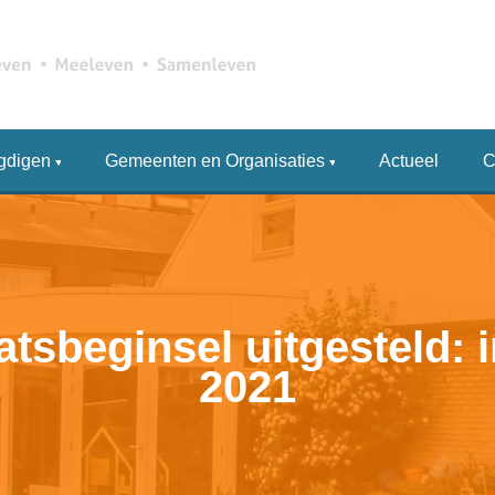
gdigen
Gemeenten en Organisaties
Actueel
C
sbeginsel uitgesteld: i
2021