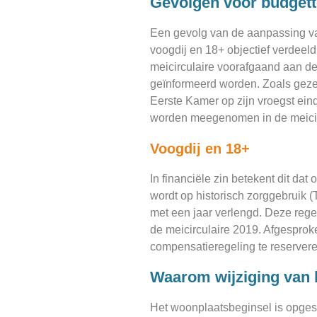
Gevolgen voor budget
Een gevolg van de aanpassing va
voogdij en 18+ objectief verdeel
meicirculaire voorafgaand aan d
geïnformeerd worden. Zoals geze
Eerste Kamer op zijn vroegst ein
worden meegenomen in de meicir
Voogdij en 18+
In financiële zin betekent dit da
wordt op historisch zorggebruik 
met een jaar verlengd. Deze rege
de meicirculaire 2019. Afgesproke
compensatieregeling te reservere
Waarom wijziging van 
Het woonplaatsbeginsel is opges