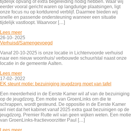
tijdelijk opvang of extra begeleiding nodig hebben. Waar wij
eerder vooral gericht waren op langdurige plaatsingen, ligt
onze focus nu op kortdurend verblijf. Daarmee bieden wij
snelle en passende ondersteuning wanneer een situatie
tijdelijk vastloopt. Waarvoor […]
Lees meer
26-10- 2025
Verhuisd/Samengevoegd
Vanaf 20-10-2025 is onze locatie in Lichtenvoorde verhuisd
naar een nieuw woonhuis/ verbouwde schuur/stal naast onze
locatie in de gemeente Aalten.
Lees meer
17-02- 2022
EK steunt motie: bezuiniging jeugdzorg moet van tafel
Een meerderheid in de Eerste Kamer wil af van de bezuiniging
op de jeugdzorg. Een motie van GroenLinks om die te
schrappen, wordt gesteund. De oppositie in de Eerste Kamer
wil niet dat het kabinet vanaf 2025 extra gaat bezuinigen op de
jeugdzorg. Premier Rutte wil van geen wijken weten. Een motie
van GroenLinks-fractievoorzitter Paul […]
Lees meer