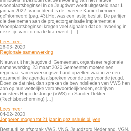
Inmiddels is besloten dat de invoering van het nieuwe
woonplaatsbeginsel in de Jeugdwet wordt uitgesteld naar 1
januari 2022. Vanochtend is de Tweede Kamer hierover
geïnformeerd (pag. 43).Het was een lastig besluit. De partijen
die deelnemen aan de projectorganisatie Implementatie
Woonplaatsbeginsel kregen veel signalen dat de invoering in
deze tijd van corona te krap werd. […]
Lees meer
26-03- 2020
Regionale samenwerking
Nieuws uit het jeugdveld ‘Gemeenten, organiseer regionale
samenwerking’ 23 maart 2020 Gemeenten moeten een
regionaal samenwerkingsverband opzetten waarin ze een
gezamenlijke agenda afspreken voor de zorg voor de jeugd.
Doen ze dat niet, dan spreken de bewindslieden van VWS hen
aan op hun wettelijke verantwoordelijkheden, schrijven
ministers Hugo de Jonge (VWS) en Sander Dekker
(Rechtsbescherming) […]
Lees meer
04-02- 2020
Jongeren mogen tot 21 jaar in gezinshuis blijven
Bestuurlijke afspraak VWS, VNG, Jeugdzorg Nederland, VGN,